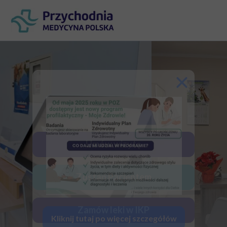
Umów wizytę
Zostań Pacjentem
Zamów leki w IKP