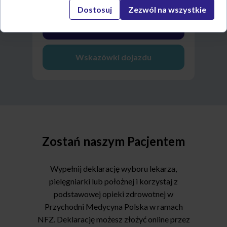
Dostosuj
Zezwól na wszystkie
Zadzwoń do placówki
Wskazówki dojazdu
Zostań naszym Pacjentem
Wypełnij deklarację wyboru lekarza,
pielęgniarki lub położnej i korzystaj z
podstawowej opieki zdrowotnej w
Przychodni Medycyna Polska w ramach
NFZ. Deklarację możesz złożyć online przez