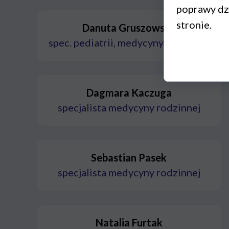
poprawy dzi
stronie.
Danuta Gruszowska
spec. pediatrii, medycyny rodzinnej
Dagmara Kaczuga
specjalista medycyny rodzinnej
Sebastian Pasek
specjalista medycyny rodzinnej
Natalia Furtak