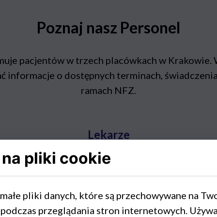
Poznaj nasz Personel
uje pacjentów w trzech placówkach w Krakowie. Wy
skać informacje o dostępnych terminach, świadczen
ramach NFZ.
Lekarze
na pliki cookie
Dariusz Giza
 małe pliki danych, które są przechowywane na Tw
specjalista ds. chorób
 podczas przeglądania stron internetowych. Używ
wewnętrznych