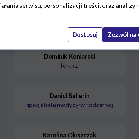
ałania serwisu, personalizacji treści, oraz analizy 
Michał Chowaniec
spec. ds. chorób wewnętrznych st. II
Dostosuj
Zezwól na 
Dominik Koniarski
lekarz
Daniel Ballarin
specjalista medycyny rodzinnej
Karolina Oluszczak