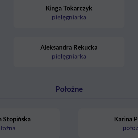
Kinga Tokarczyk
pielęgniarka
Aleksandra Rekucka
pielęgniarka
Położne
a Stopińska
Karina 
poło
łożna