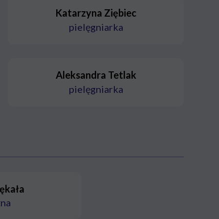
Katarzyna Ziębiec
pielęgniarka
Aleksandra Tetlak
pielęgniarka
Pękała
żna