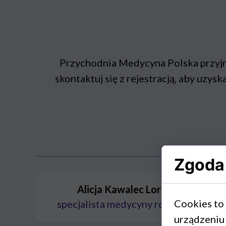
Przychodnia Medycyna Polska przyjm
skontaktuj się z rejestracją, aby uzy
Zgoda 
Alicja Kawalec Lorenc
Cookies to
specjalista medycyny rodzinnej
urządzeniu