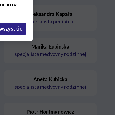
ruchu na
Aleksandra Kapała
specjalista pediatrii
wszystkie
Marika Łupińska
specjalista medycyny rodzinnej
Aneta Kubicka
specjalista medycyny rodzinnej
Piotr Hortmanowicz