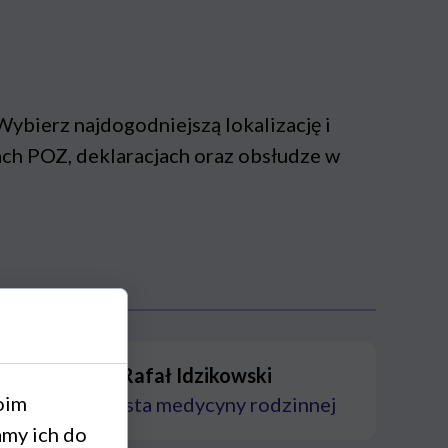
bierz najdogodniejszą lokalizację i
iach POZ, deklaracjach oraz obsłudze w
Rafał Idzikowski
oim
specjalista medycyny rodzinnej
amy ich do